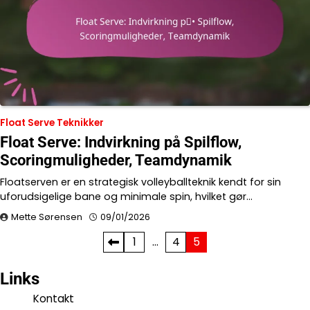
Float Serve Teknikker
Float Serve: Indvirkning på Spilflow,
Scoringmuligheder, Teamdynamik
Floatserven er en strategisk volleyballteknik kendt for sin
uforudsigelige bane og minimale spin, hvilket gør…
Mette Sørensen
09/01/2026
Posts
1
…
4
5
pagination
Links
Kontakt