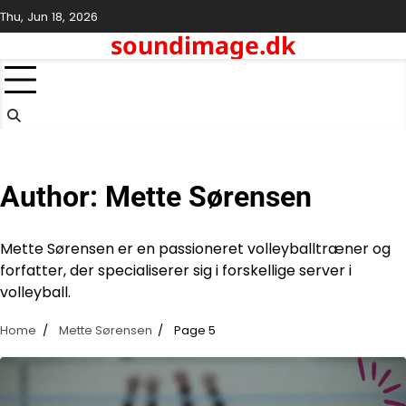
Skip
Thu, Jun 18, 2026
to
soundimage.dk
content
Author:
Mette Sørensen
Mette Sørensen er en passioneret volleyballtræner og
forfatter, der specialiserer sig i forskellige server i
volleyball.
Home
Mette Sørensen
Page 5