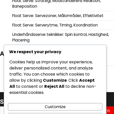
Float Serve: Strategi, Modstanderens Reaktion,
Baneposition
Float Serve: Servezoner, Målområder, Effektivitet
Float Serve: Serverytme, Timing, Koordination
Underhåndsserve teknikker: Spin kontrol, Hastighed,
Placering
We respect your privacy
Arkiv
February 2026
Cookies help us improve your experience,
deliver personalized content, and analyze
January 2026
traffic. You can choose which cookies to
allow by clicking
Customize
. Click
Accept
All
to consent or
Reject All
to decline non-
essential cookies.
Søg
Customize
Search