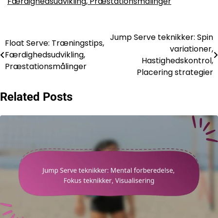
Færdighedsudvikling, Præstationsmålinger
Jump Serve teknikker: Spin
Post
Float Serve: Træningstips,
variationer,
Færdighedsudvikling,
navigation
Hastighedskontrol,
Præstationsmålinger
Placering strategier
Related Posts