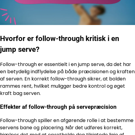
Hvorfor er follow-through kritisk i en
jump serve?
Follow-through er essentielt i en jump serve, da det har
en betydelig indflydelse på både præcisionen og kraften
af serven. En korrekt follow-through sikrer, at bolden
rammes rent, hvilket muliggør bedre kontrol og øget
kraft bag serven.
Effekter af follow-through på servepræcision
Follow-through spiller en afgørende rolle i at bestemme
servens bane og placering. Når det udføres korrekt,
hjælper det med at opretholde den tilsigtede linje af