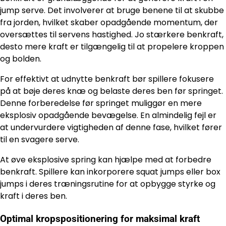
jump serve. Det involverer at bruge benene til at skubbe
fra jorden, hvilket skaber opadgående momentum, der
oversættes til servens hastighed. Jo stærkere benkraft,
desto mere kraft er tilgængelig til at propelere kroppen
og bolden.
For effektivt at udnytte benkraft bør spillere fokusere
på at bøje deres knæ og belaste deres ben før springet.
Denne forberedelse før springet muliggør en mere
eksplosiv opadgående bevægelse. En almindelig fejl er
at undervurdere vigtigheden af denne fase, hvilket fører
til en svagere serve.
At øve eksplosive spring kan hjælpe med at forbedre
benkraft. Spillere kan inkorporere squat jumps eller box
jumps i deres træningsrutine for at opbygge styrke og
kraft i deres ben.
Optimal kropspositionering for maksimal kraft