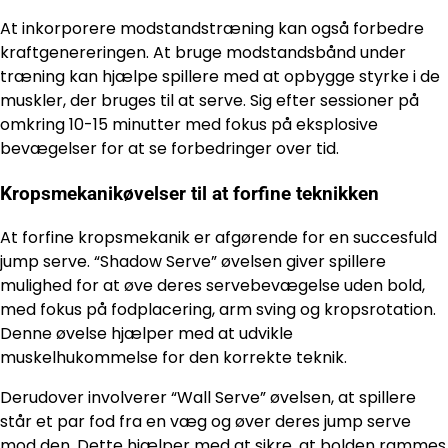
At inkorporere modstandstræning kan også forbedre
kraftgenereringen. At bruge modstandsbånd under
træning kan hjælpe spillere med at opbygge styrke i de
muskler, der bruges til at serve. Sig efter sessioner på
omkring 10-15 minutter med fokus på eksplosive
bevægelser for at se forbedringer over tid.
Kropsmekanikøvelser til at forfine teknikken
At forfine kropsmekanik er afgørende for en succesfuld
jump serve. “Shadow Serve” øvelsen giver spillere
mulighed for at øve deres servebevægelse uden bold,
med fokus på fodplacering, arm sving og kropsrotation.
Denne øvelse hjælper med at udvikle
muskelhukommelse for den korrekte teknik.
Derudover involverer “Wall Serve” øvelsen, at spillere
står et par fod fra en væg og øver deres jump serve
mod den. Dette hjælper med at sikre, at bolden rammes