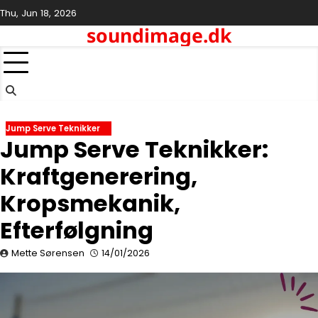
Skip
Thu, Jun 18, 2026
to
soundimage.dk
content
Jump Serve Teknikker
Jump Serve Teknikker:
Kraftgenerering,
Kropsmekanik,
Efterfølgning
Mette Sørensen
14/01/2026