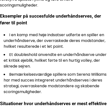
scoringsmuligheder.
Eksempler på succesfulde underhåndserves, der
fører til point
I en kamp med høje indsatser udførte en spiller en
underhåndserve, der overraskede deres modstander,
hvilket resulterede i et let point.
Et doubleshold anvendte en underhåndserve under
et kritisk øjeblik, hvilket førte til en hurtig volley, der
sikrede sejren.
Bemærkelsesværdige spillere som Serena Williams
har med succes integreret underhåndserves i deres
strategi, overraskende modstandere og skabende
scoringsmuligheder.
Situationer hvor underhåndserves er mest effektive