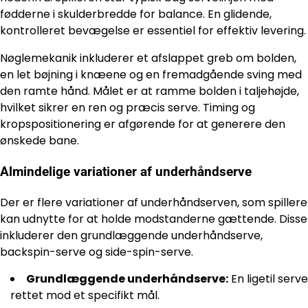
fødderne i skulderbredde for balance. En glidende,
kontrolleret bevægelse er essentiel for effektiv levering.
Nøglemekanik inkluderer et afslappet greb om bolden,
en let bøjning i knæene og en fremadgående sving med
den ramte hånd. Målet er at ramme bolden i taljehøjde,
hvilket sikrer en ren og præcis serve. Timing og
kropspositionering er afgørende for at generere den
ønskede bane.
Almindelige variationer af underhåndserve
Der er flere variationer af underhåndserven, som spillere
kan udnytte for at holde modstanderne gættende. Disse
inkluderer den grundlæggende underhåndserve,
backspin-serve og side-spin-serve.
Grundlæggende underhåndserve:
En ligetil serve
rettet mod et specifikt mål.