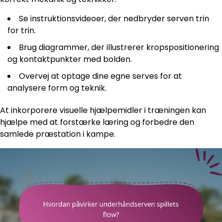
Se instruktionsvideoer, der nedbryder serven trin
for trin.
Brug diagrammer, der illustrerer kropspositionering
og kontaktpunkter med bolden.
Overvej at optage dine egne serves for at
analysere form og teknik.
At inkorporere visuelle hjælpemidler i træningen kan
hjælpe med at forstærke læring og forbedre den
samlede præstation i kampe.