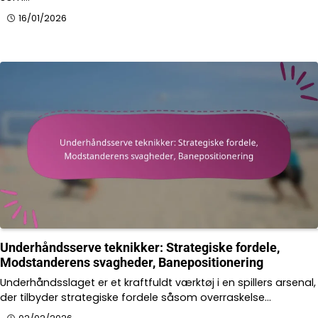
16/01/2026
Underhåndsserve teknikker: Strategiske fordele,
Modstanderens svagheder, Banepositionering
Underhåndsslaget er et kraftfuldt værktøj i en spillers arsenal,
der tilbyder strategiske fordele såsom overraskelse…