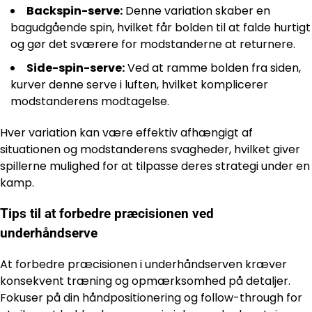
Backspin-serve:
Denne variation skaber en
bagudgående spin, hvilket får bolden til at falde hurtigt
og gør det sværere for modstanderne at returnere.
Side-spin-serve:
Ved at ramme bolden fra siden,
kurver denne serve i luften, hvilket komplicerer
modstanderens modtagelse.
Hver variation kan være effektiv afhængigt af
situationen og modstanderens svagheder, hvilket giver
spillerne mulighed for at tilpasse deres strategi under en
kamp.
Tips til at forbedre præcisionen ved
underhåndserve
At forbedre præcisionen i underhåndserven kræver
konsekvent træning og opmærksomhed på detaljer.
Fokuser på din håndpositionering og follow-through for