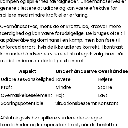
kampen og spillernes færdigheder. Underhåndserves er
generelt lettere at udføre og kan være effektive for
spillere med mindre kraft eller erfaring.
Overhåndserves, mens de er kraftfulde, kræver mere
færdighed og kan være forudsigelige. De bruges ofte til
at påberåbe sig dominans i en kamp, men kan føre til
unforced errors, hvis de ikke udføres korrekt. I kontrast
kan underhåndserves være et strategisk valg, især når
modstanderen er dårligt positioneret.
Aspekt
Underhåndserve
Overhåndse
Udførelsesvanskelighed
Lavere
Højere
Kraft
Mindre
Større
Overraskelseselement
Højt
Lavt
Scoringspotentiale
Situationsbestemt
Konstant
Afslutningsvis bør spillere vurdere deres egne
færdigheder og kampens kontekst, når de beslutter