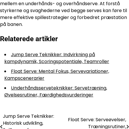
mellem en underhånds- og overhåndserve. At forstå
styrkerne og svaghederne ved begge serves kan føre til
mere effektive spillestrategier og forbedret præstation
på banen.
Relaterede artikler
Jump Serve Teknikker: Indvirkning på
kampdynamik, Scoringspotentiale, Teamroller
Float Serve: Mental Fokus, Servevariationer,
Kampscenerarier
Underhåndsserveteknikker: Servetræning,
Øvelsesrutiner, Færdighedsvurderinger
Jump Serve Teknikker:
Post
Float Serve: Serveøvelser,
Historisk udvikling,
Træningsrutiner,
navigation