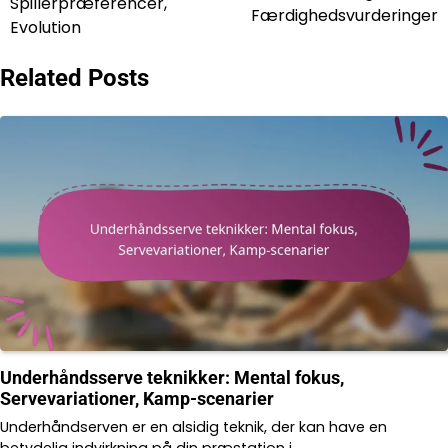
Spillerpræferencer,
Færdighedsvurderinger
Evolution
Related Posts
Underhåndsserve teknikker: Mental fokus,
Servevariationer, Kamp-scenarier
Underhåndserven er en alsidig teknik, der kan have en
betydelig indvirkning på din præstation i…