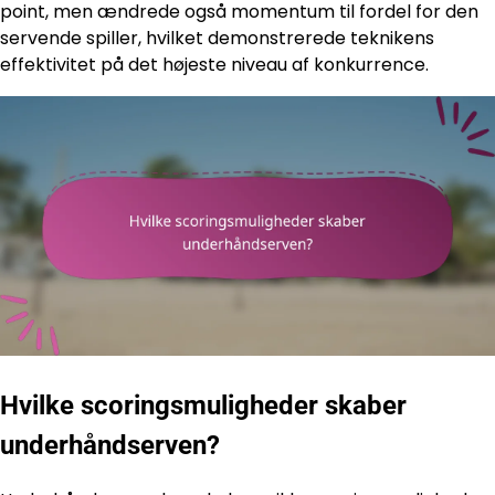
point, men ændrede også momentum til fordel for den
servende spiller, hvilket demonstrerede teknikens
effektivitet på det højeste niveau af konkurrence.
Hvilke scoringsmuligheder skaber
underhåndserven?