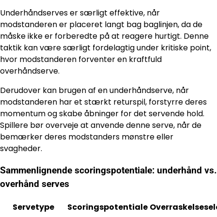
Underhåndserves er særligt effektive, når
modstanderen er placeret langt bag baglinjen, da de
måske ikke er forberedte på at reagere hurtigt. Denne
taktik kan være særligt fordelagtig under kritiske point,
hvor modstanderen forventer en kraftfuld
overhåndserve.
Derudover kan brugen af en underhåndserve, når
modstanderen har et stærkt returspil, forstyrre deres
momentum og skabe åbninger for det servende hold.
Spillere bør overveje at anvende denne serve, når de
bemærker deres modstanders mønstre eller
svagheder.
Sammenlignende scoringspotentiale: underhånd vs.
overhånd serves
Servetype
Scoringspotentiale
Overraskelsese