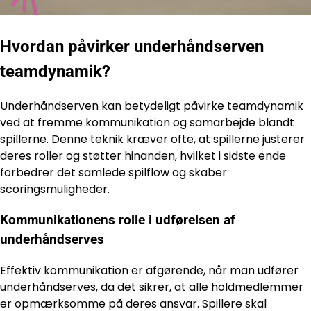
Hvordan påvirker underhåndserven
teamdynamik?
Underhåndserven kan betydeligt påvirke teamdynamik
ved at fremme kommunikation og samarbejde blandt
spillerne. Denne teknik kræver ofte, at spillerne justerer
deres roller og støtter hinanden, hvilket i sidste ende
forbedrer det samlede spilflow og skaber
scoringsmuligheder.
Kommunikationens rolle i udførelsen af
underhåndserves
Effektiv kommunikation er afgørende, når man udfører
underhåndserves, da det sikrer, at alle holdmedlemmer
er opmærksomme på deres ansvar. Spillere skal