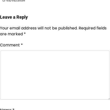
02/02/2026
Leave a Reply
Your email address will not be published.
Required fields
are marked
*
Comment
*