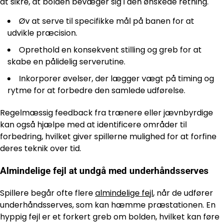
at sikre, at bolden bevæger sig i den ønskede retning.
Øv at serve til specifikke mål på banen for at
udvikle præcision.
Oprethold en konsekvent stilling og greb for at
skabe en pålidelig serverutine.
Inkorporer øvelser, der lægger vægt på timing og
rytme for at forbedre den samlede udførelse.
Regelmæssig feedback fra trænere eller jævnbyrdige
kan også hjælpe med at identificere områder til
forbedring, hvilket giver spillerne mulighed for at forfine
deres teknik over tid.
Almindelige fejl at undgå med underhåndsserves
Spillere begår ofte flere
almindelige fejl
, når de udfører
underhåndsserves, som kan hæmme præstationen. En
hyppig fejl er et forkert greb om bolden, hvilket kan føre