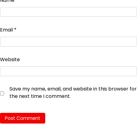
Name
*
Email
*
Website
Save my name, email, and website in this browser for
the next time I comment.