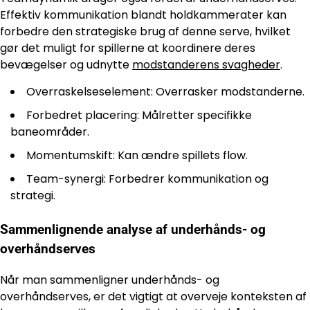
Effektiv kommunikation blandt holdkammerater kan
forbedre den strategiske brug af denne serve, hvilket
gør det muligt for spillerne at koordinere deres
bevægelser og udnytte
modstanderens svagheder
.
Overraskelseselement: Overrasker modstanderne.
Forbedret placering: Målretter specifikke
baneområder.
Momentumskift: Kan ændre spillets flow.
Team-synergi: Forbedrer kommunikation og
strategi.
Sammenlignende analyse af underhånds- og
overhåndserves
Når man sammenligner underhånds- og
overhåndserves, er det vigtigt at overveje konteksten af