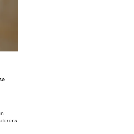
sse
an
anderens