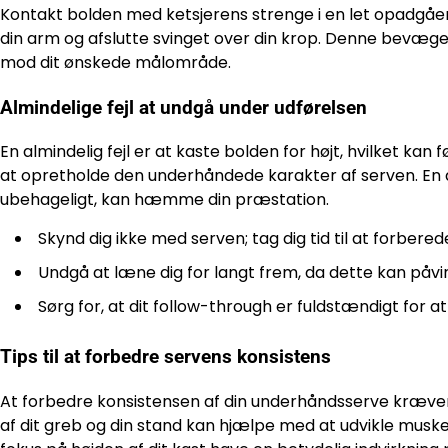
Kontakt bolden med ketsjerens strenge i en let opadgåen
din arm og afslutte svinget over din krop. Denne bevægel
mod dit ønskede målområde.
Almindelige fejl at undgå under udførelsen
En almindelig fejl er at kaste bolden for højt, hvilket kan f
at opretholde den underhåndede karakter af serven. En an
ubehageligt, kan hæmme din præstation.
Skynd dig ikke med serven; tag dig tid til at forberede
Undgå at læne dig for langt frem, da dette kan påvi
Sørg for, at dit follow-through er fuldstændigt for 
Tips til at forbedre servens konsistens
At forbedre konsistensen af din underhåndsserve kræv
af dit greb og din stand kan hjælpe med at udvikle musk