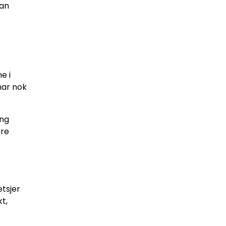
kan
t
e i
har nok
ing
ere
tsjer
t,