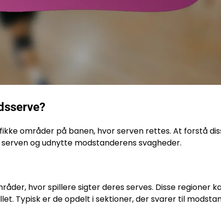
ndsserve?
fikke områder på banen, hvor serven rettes. At forstå di
af serven og udnytte modstanderens svagheder.
åder, hvor spillere sigter deres serves. Disse regioner k
let. Typisk er de opdelt i sektioner, der svarer til modst