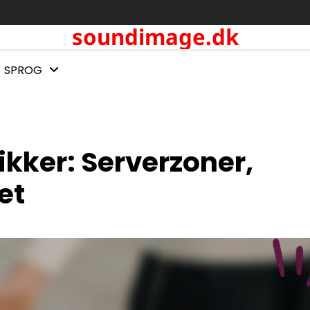
soundimage.dk
SPROG
kker: Serverzoner,
et