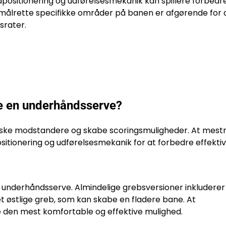
positionering og udførelsesmekanik kan spillere forbedr
g målrette specifikke områder på banen er afgørende for 
rater.
øre en underhåndsserve?
raske modstandere og skabe scoringsmuligheder. At mest
sitionering og udførelsesmekanik for at forbedre effektiv
d underhåndsserve. Almindelige grebsversioner inkluderer
et østlige greb, som kan skabe en fladere bane. At
 den mest komfortable og effektive mulighed.