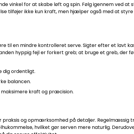
de vinkel for at skabe løft og spin. Følg igennem ved at
se tilføjer ikke kun kraft, men hjælper også med at styr
øre til en mindre kontrolleret serve. Sigter efter et lavt ka
den hyppig fejl er forkert greb; at bruge et greb, der fø
 dig ordentligt.
rke balancen.
at maksimere kraft og præcision.
er praksis og opmærksomhed på detaljer. Regelmæssig 
elhukommelse, hvilket gør serven mere naturlig. Derudov