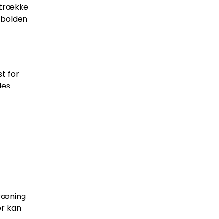
 strække
e bolden
st for
les
træning
er kan