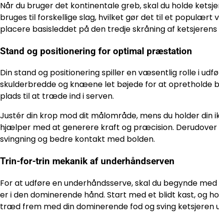
Når du bruger det kontinentale greb, skal du holde ketsje
bruges til forskellige slag, hvilket gør det til et populært
placere basisleddet på den tredje skråning af ketsjerens 
Stand og positionering for optimal præstation
Din stand og positionering spiller en væsentlig rolle i ud
skulderbredde og knæene let bøjede for at opretholde bal
plads til at træde ind i serven.
Justér din krop mod dit målområde, mens du holder din
hjælper med at generere kraft og præcision. Derudover til
svingning og bedre kontakt med bolden.
Trin-for-trin mekanik af underhåndserven
For at udføre en underhåndsserve, skal du begynde med a
er i den dominerende hånd. Start med et blidt kast, og hol
træd frem med din dominerende fod og sving ketsjeren 