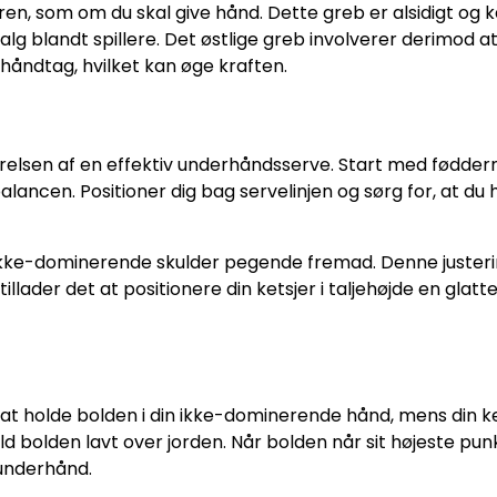
ren, som om du skal give hånd. Dette greb er alsidigt og 
 valg blandt spillere. Det østlige greb involverer derimod a
håndtag, hvilket kan øge kraften.
førelsen af en effektiv underhåndsserve. Start med føddern
ancen. Positioner dig bag servelinjen og sørg for, at du 
 ikke-dominerende skulder pegende fremad. Denne juster
lader det at positionere din ketsjer i taljehøjde en glatt
t holde bolden i din ikke-dominerende hånd, mens din ke
d bolden lavt over jorden. Når bolden når sit højeste punk
underhånd.