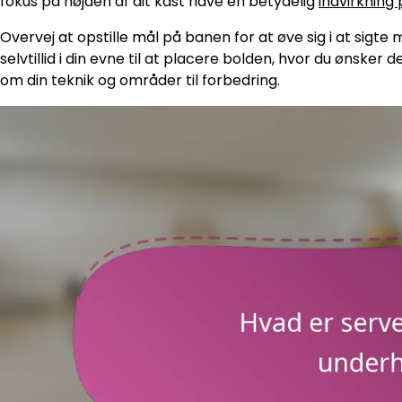
fokus på højden af dit kast have en betydelig
indvirkning
Overvej at opstille mål på banen for at øve sig i at sigte
selvtillid i din evne til at placere bolden, hvor du ønsker
om din teknik og områder til forbedring.