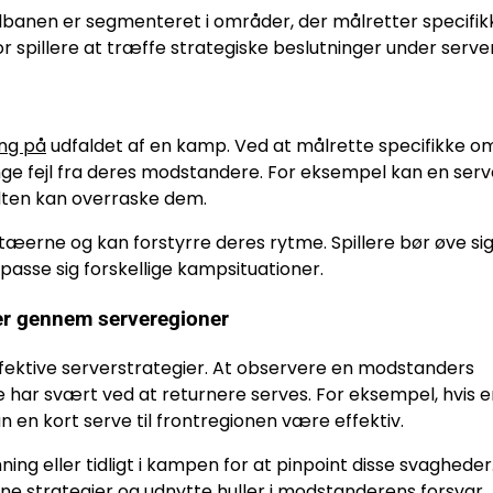
llbanen er segmenteret i områder, der målretter specifik
for spillere at træffe strategiske beslutninger under serve
ing på
udfaldet af en kamp. Ved at målrette specifikke o
inge fejl fra deres modstandere. For eksempel kan en serve
ten kan overraske dem.
æerne og kan forstyrre deres rytme. Spillere bør øve sig 
tilpasse sig forskellige kampsituationer.
er gennem serveregioner
effektive serverstrategier. At observere en modstanders
 har svært ved at returnere serves. For eksempel, hvis e
 en kort serve til frontregionen være effektiv.
g eller tidligt i kampen for at pinpoint disse svagheder
ne strategier og udnytte huller i modstanderens forsvar.