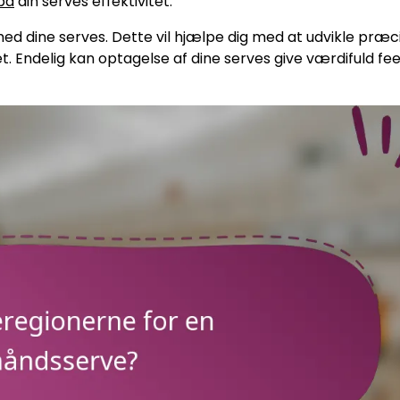
 på
din serves effektivitet.
 med dine serves. Dette vil hjælpe dig med at udvikle præc
 det. Endelig kan optagelse af dine serves give værdifuld f