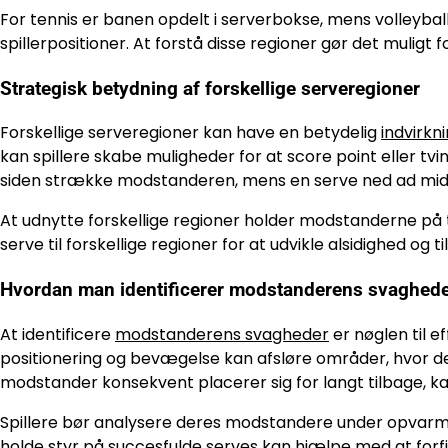
For tennis er banen opdelt i serverbokse, mens volleyba
spillerpositioner. At forstå disse regioner gør det muligt 
Strategisk betydning af forskellige serveregioner
Forskellige serveregioner kan have en betydelig
indvirkn
kan spillere skabe muligheder for at score point eller tv
siden strække modstanderen, mens en serve ned ad mid
At udnytte forskellige regioner holder modstanderne på t
serve til forskellige regioner for at udvikle alsidighed og 
Hvordan man identificerer modstanderens svaghed
At identificere
modstanderens svagheder
er nøglen til 
positionering og bevægelse kan afsløre områder, hvor de
modstander konsekvent placerer sig for langt tilbage, kan
Spillere bør analysere deres modstandere under opvarmnin
holde styr på succesfulde serves kan hjælpe med at forfi