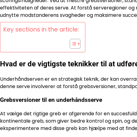
scoringsmuligheder. Ved at mestre grebsversioner, stand
effektiviteten af deres serve. At forstå serveregioner o
udnytte modstanderens svagheder og maksimere succes
Key sections in the article:
Hvad er de vigtigste teknikker til at udf
Underhåndserven er en strategisk teknik, der kan over
denne serve involverer at forstå grebsversioner, standpo
Grebsversioner til en underhåndsserve
At vælge det rigtige greb er afgørende for en succesful
kontinentale greb, som giver bedre kontrol og spin, og d
eksperimentere med disse greb kan hjælpe med at finde