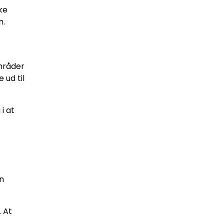
ke
n.
mråder
 ud til
i at
n
. At