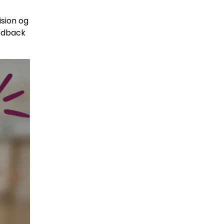
ision og
eedback